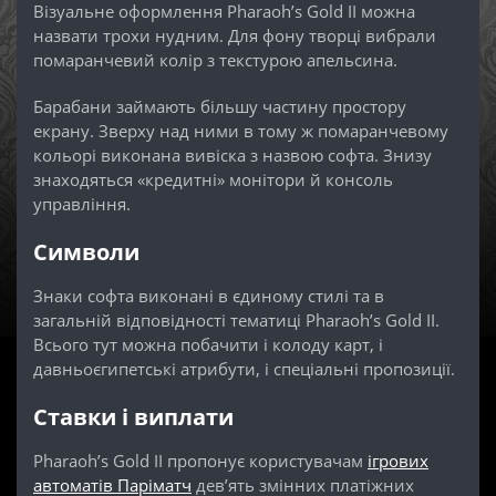
Візуальне оформлення Pharaoh’s Gold II можна
назвати трохи нудним. Для фону творці вибрали
помаранчевий колір з текстурою апельсина.
Барабани займають більшу частину простору
екрану. Зверху над ними в тому ж помаранчевому
кольорі виконана вивіска з назвою софта. Знизу
знаходяться «кредитні» монітори й консоль
управління.
Символи
Знаки софта виконані в єдиному стилі та в
загальній відповідності тематиці Pharaoh’s Gold II.
Всього тут можна побачити і колоду карт, і
давньоєгипетські атрибути, і спеціальні пропозиції.
Ставки і виплати
Pharaoh’s Gold II пропонує користувачам
ігрових
автоматів Паріматч
дев’ять змінних платіжних