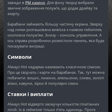
завжди в
PM казино
. Для фону творці вибрали
звичне зображення полум’я, що додає драйву та
азарту.
Барабани займають більшу частину екрана. Зверху
над ними розташована вивіска з назвою геймплея,
охоплена полум’ям. Знизу – консоль управління. А
ось справа розробники розмістили панель, яка буде
показувати виграші.
Символи
Always Hot недарма називають класичною сімкою.
Про це свідчать і карти на барабанах. Так, тут можна
побачити: вишні, лимони, апельсини, сливи, золоті
візки, кавуни, зірки й популярні сімки.
Ставки і виплати
Always Hot відверто засмучує кількістю платіжних
ліній. Їх в геймплеї тільки п’ять одиниць. Проте